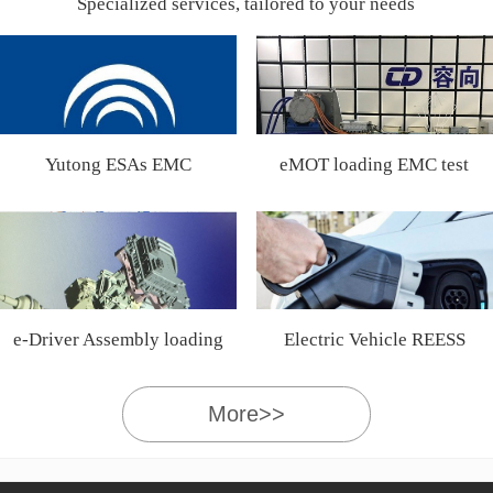
Specialized services, tailored to your needs
Yutong ESAs EMC
eMOT loading EMC test
Certification
e-Driver Assembly loading
Electric Vehicle REESS
EMC test
More>>