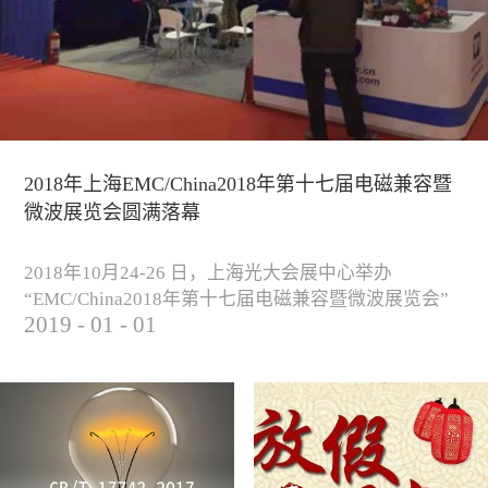
2018年上海EMC/China2018年第十七届电磁兼容暨
微波展览会圆满落幕
2018年10月24-26 日，上海光大会展中心举办
“EMC/China2018年第十七届电磁兼容暨微波展览会”
2019
-
01
-
01
圆满落幕。我公司与来自军工、汽车、科研院校、通
信、医疗等各行业客户一起，交流探讨EMC的发展现
状与未来，并展出测试、整改等行业尖端设备，吸引
业内外人士参观驻足。展会期间我公司举办了《电磁
兼容测试和设计技术》技术讲座，本次讲座同时特邀
德国Langer公司资深工程师Lars Glaesser...