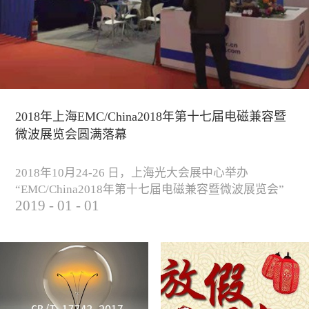
2018年上海EMC/China2018年第十七届电磁兼容暨
微波展览会圆满落幕
2018年10月24-26 日，上海光大会展中心举办
“EMC/China2018年第十七届电磁兼容暨微波展览会”
2019
-
01
-
01
圆满落幕。我公司与来自军工、汽车、科研院校、通
信、医疗等各行业客户一起，交流探讨EMC的发展现
状与未来，并展出测试、整改等行业尖端设备，吸引
业内外人士参观驻足。展会期间我公司举办了《电磁
兼容测试和设计技术》技术讲座，本次讲座同时特邀
德国Langer公司资深工程师Lars Glaesser...