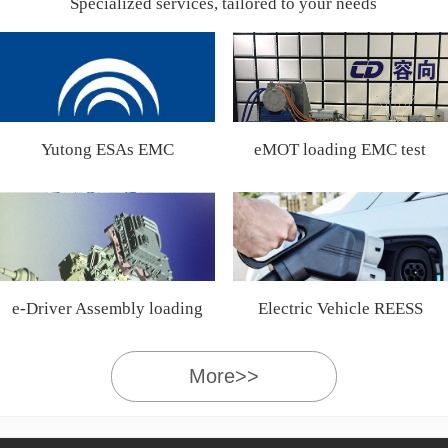
Specialized services, tailored to your needs
Yutong ESAs EMC
eMOT loading EMC test
Certification
e-Driver Assembly loading
Electric Vehicle REESS
EMC test
More>>