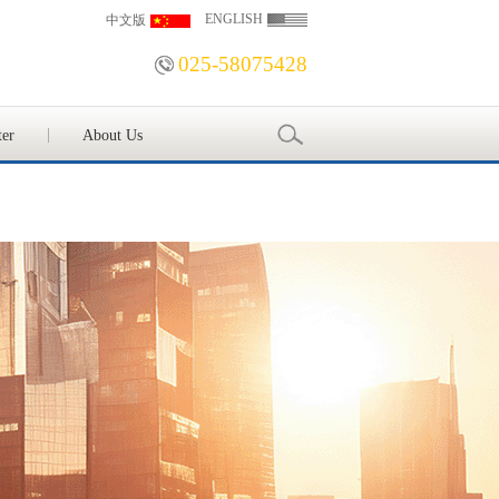
ENGLISH
中文版
025-58075428
ter
About Us