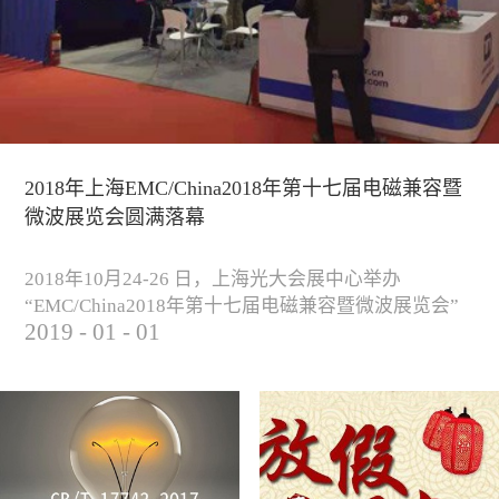
2018年上海EMC/China2018年第十七届电磁兼容暨
微波展览会圆满落幕
2018年10月24-26 日，上海光大会展中心举办
“EMC/China2018年第十七届电磁兼容暨微波展览会”
2019
-
01
-
01
圆满落幕。我公司与来自军工、汽车、科研院校、通
信、医疗等各行业客户一起，交流探讨EMC的发展现
状与未来，并展出测试、整改等行业尖端设备，吸引
业内外人士参观驻足。展会期间我公司举办了《电磁
兼容测试和设计技术》技术讲座，本次讲座同时特邀
德国Langer公司资深工程师Lars Glaesser...