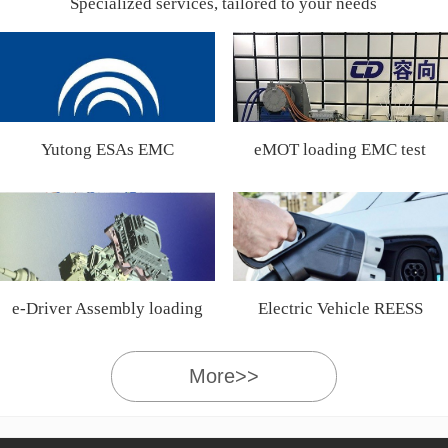
Specialized services, tailored to your needs
Yutong ESAs EMC
eMOT loading EMC test
Certification
e-Driver Assembly loading
Electric Vehicle REESS
EMC test
More>>