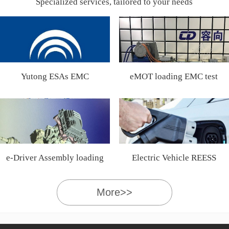
Specialized services, tailored to your needs
Yutong ESAs EMC
eMOT loading EMC test
Certification
e-Driver Assembly loading
Electric Vehicle REESS
EMC test
More>>