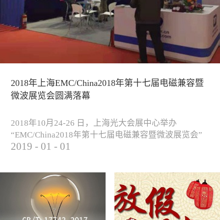
2018年上海EMC/China2018年第十七届电磁兼容暨
微波展览会圆满落幕
2018年10月24-26 日，上海光大会展中心举办
“EMC/China2018年第十七届电磁兼容暨微波展览会”
2019
-
01
-
01
圆满落幕。我公司与来自军工、汽车、科研院校、通
信、医疗等各行业客户一起，交流探讨EMC的发展现
状与未来，并展出测试、整改等行业尖端设备，吸引
业内外人士参观驻足。展会期间我公司举办了《电磁
兼容测试和设计技术》技术讲座，本次讲座同时特邀
德国Langer公司资深工程师Lars Glaesser...