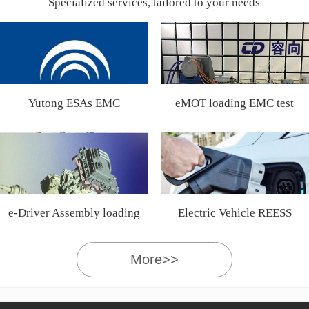
Specialized services, tailored to your needs
Yutong ESAs EMC
eMOT loading EMC test
Certification
e-Driver Assembly loading
Electric Vehicle REESS
EMC test
More>>