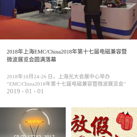
2018年上海EMC/China2018年第十七届电磁兼容暨
微波展览会圆满落幕
2018年10月24-26 日，上海光大会展中心举办
“EMC/China2018年第十七届电磁兼容暨微波展览会”
2019
-
01
-
01
圆满落幕。我公司与来自军工、汽车、科研院校、通
信、医疗等各行业客户一起，交流探讨EMC的发展现
状与未来，并展出测试、整改等行业尖端设备，吸引
业内外人士参观驻足。展会期间我公司举办了《电磁
兼容测试和设计技术》技术讲座，本次讲座同时特邀
德国Langer公司资深工程师Lars Glaesser...