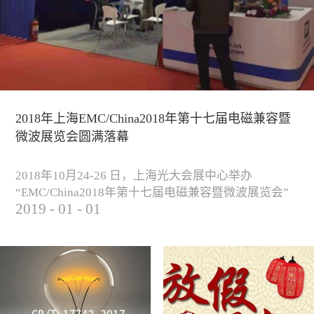
2018年上海EMC/China2018年第十七届电磁兼容暨
微波展览会圆满落幕
2018年10月24-26 日，上海光大会展中心举办
“EMC/China2018年第十七届电磁兼容暨微波展览会”
2019
-
01
-
01
圆满落幕。我公司与来自军工、汽车、科研院校、通
信、医疗等各行业客户一起，交流探讨EMC的发展现
状与未来，并展出测试、整改等行业尖端设备，吸引
业内外人士参观驻足。展会期间我公司举办了《电磁
兼容测试和设计技术》技术讲座，本次讲座同时特邀
德国Langer公司资深工程师Lars Glaesser...