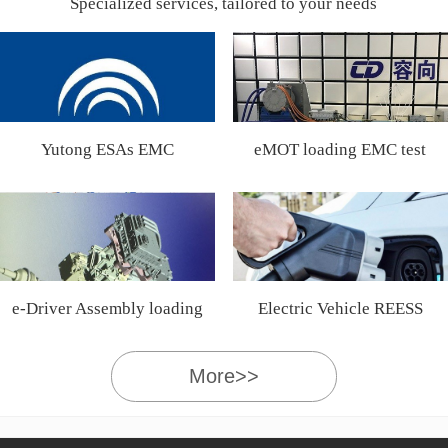
Specialized services, tailored to your needs
Yutong ESAs EMC
eMOT loading EMC test
Certification
e-Driver Assembly loading
Electric Vehicle REESS
EMC test
More>>