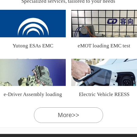
Specialized services, tailored to your needs
Yutong ESAs EMC
eMOT loading EMC test
Certification
e-Driver Assembly loading
Electric Vehicle REESS
EMC test
More>>