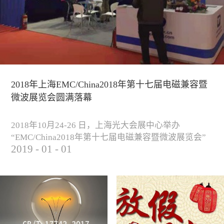
2018年上海EMC/China2018年第十七届电磁兼容暨
微波展览会圆满落幕
2018年10月24-26 日，上海光大会展中心举办
“EMC/China2018年第十七届电磁兼容暨微波展览会”
2019
-
01
-
01
圆满落幕。我公司与来自军工、汽车、科研院校、通
信、医疗等各行业客户一起，交流探讨EMC的发展现
状与未来，并展出测试、整改等行业尖端设备，吸引
业内外人士参观驻足。展会期间我公司举办了《电磁
兼容测试和设计技术》技术讲座，本次讲座同时特邀
德国Langer公司资深工程师Lars Glaesser...