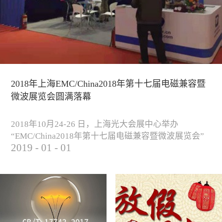
2018年上海EMC/China2018年第十七届电磁兼容暨
微波展览会圆满落幕
2018年10月24-26 日，上海光大会展中心举办
“EMC/China2018年第十七届电磁兼容暨微波展览会”
2019
-
01
-
01
圆满落幕。我公司与来自军工、汽车、科研院校、通
信、医疗等各行业客户一起，交流探讨EMC的发展现
状与未来，并展出测试、整改等行业尖端设备，吸引
业内外人士参观驻足。展会期间我公司举办了《电磁
兼容测试和设计技术》技术讲座，本次讲座同时特邀
德国Langer公司资深工程师Lars Glaesser...