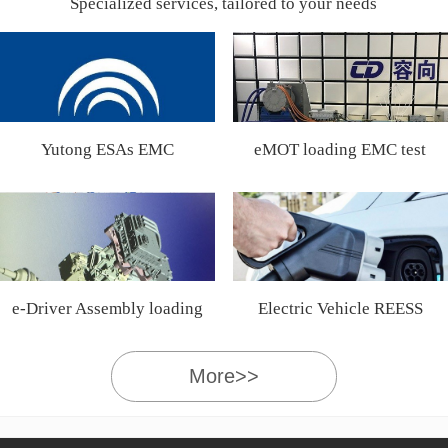
Specialized services, tailored to your needs
Yutong ESAs EMC
eMOT loading EMC test
Certification
e-Driver Assembly loading
Electric Vehicle REESS
EMC test
More>>