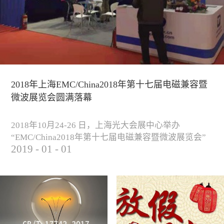
2018年上海EMC/China2018年第十七届电磁兼容暨
微波展览会圆满落幕
2018年10月24-26 日，上海光大会展中心举办
“EMC/China2018年第十七届电磁兼容暨微波展览会”
2019
-
01
-
01
圆满落幕。我公司与来自军工、汽车、科研院校、通
信、医疗等各行业客户一起，交流探讨EMC的发展现
状与未来，并展出测试、整改等行业尖端设备，吸引
业内外人士参观驻足。展会期间我公司举办了《电磁
兼容测试和设计技术》技术讲座，本次讲座同时特邀
德国Langer公司资深工程师Lars Glaesser...