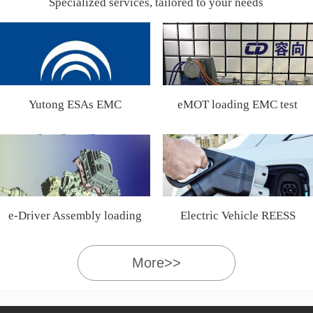
Specialized services, tailored to your needs
Yutong ESAs EMC
eMOT loading EMC test
Certification
e-Driver Assembly loading
Electric Vehicle REESS
EMC test
More>>