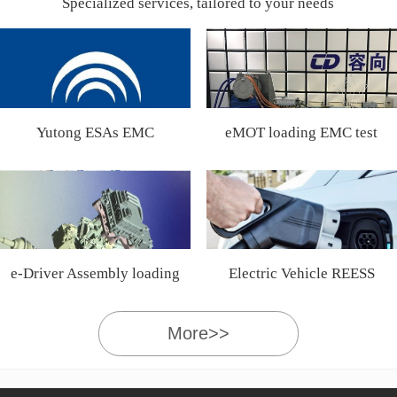
Specialized services, tailored to your needs
Yutong ESAs EMC
eMOT loading EMC test
Certification
e-Driver Assembly loading
Electric Vehicle REESS
EMC test
More>>