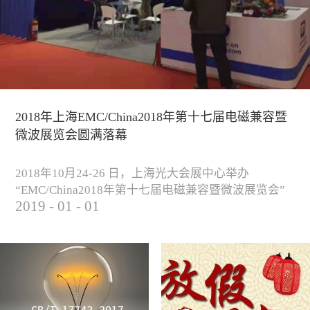
2018年上海EMC/China2018年第十七届电磁兼容暨
微波展览会圆满落幕
2018年10月24-26 日，上海光大会展中心举办
“EMC/China2018年第十七届电磁兼容暨微波展览会”
2019
-
01
-
01
圆满落幕。我公司与来自军工、汽车、科研院校、通
信、医疗等各行业客户一起，交流探讨EMC的发展现
状与未来，并展出测试、整改等行业尖端设备，吸引
业内外人士参观驻足。展会期间我公司举办了《电磁
兼容测试和设计技术》技术讲座，本次讲座同时特邀
德国Langer公司资深工程师Lars Glaesser...