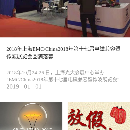
2018年上海EMC/China2018年第十七届电磁兼容暨
微波展览会圆满落幕
2018年10月24-26 日，上海光大会展中心举办
“EMC/China2018年第十七届电磁兼容暨微波展览会”
2019
-
01
-
01
圆满落幕。我公司与来自军工、汽车、科研院校、通
信、医疗等各行业客户一起，交流探讨EMC的发展现
状与未来，并展出测试、整改等行业尖端设备，吸引
业内外人士参观驻足。展会期间我公司举办了《电磁
兼容测试和设计技术》技术讲座，本次讲座同时特邀
德国Langer公司资深工程师Lars Glaesser...