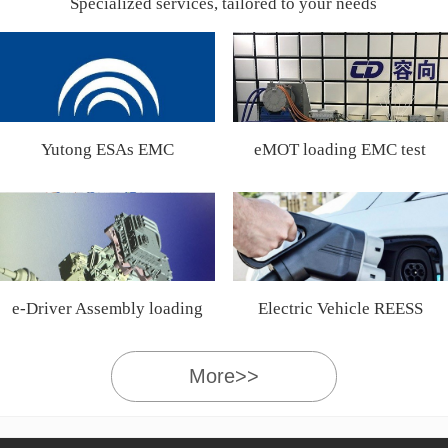
Specialized services, tailored to your needs
Yutong ESAs EMC
eMOT loading EMC test
Certification
e-Driver Assembly loading
Electric Vehicle REESS
EMC test
More>>