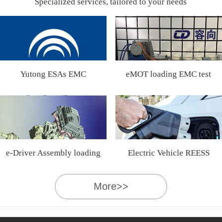
Specialized services, tailored to your needs
Yutong ESAs EMC
eMOT loading EMC test
Certification
e-Driver Assembly loading
Electric Vehicle REESS
EMC test
More>>