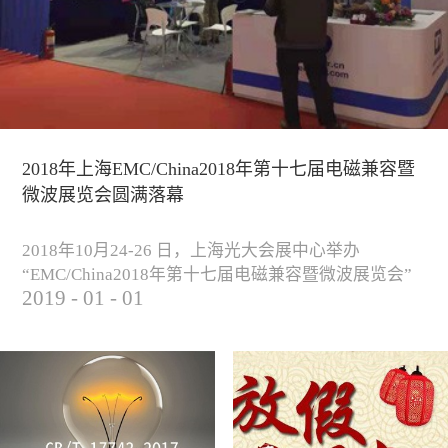
2018年上海EMC/China2018年第十七届电磁兼容暨
微波展览会圆满落幕
2018年10月24-26 日，上海光大会展中心举办
“EMC/China2018年第十七届电磁兼容暨微波展览会”
2019
-
01
-
01
圆满落幕。我公司与来自军工、汽车、科研院校、通
信、医疗等各行业客户一起，交流探讨EMC的发展现
状与未来，并展出测试、整改等行业尖端设备，吸引
业内外人士参观驻足。展会期间我公司举办了《电磁
兼容测试和设计技术》技术讲座，本次讲座同时特邀
德国Langer公司资深工程师Lars Glaesser...