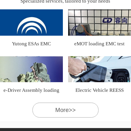
Specialized services, tailored to your needs
Yutong ESAs EMC
eMOT loading EMC test
Certification
e-Driver Assembly loading
Electric Vehicle REESS
EMC test
More>>