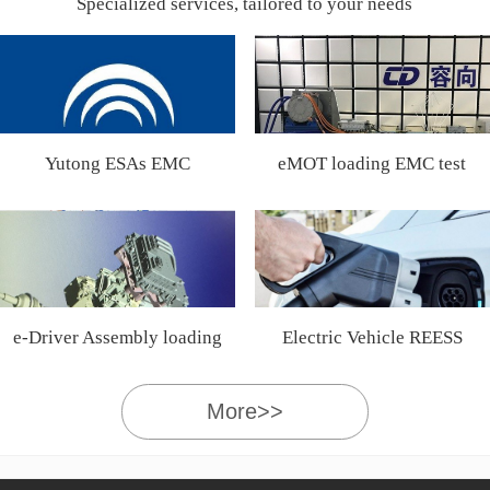
Specialized services, tailored to your needs
Yutong ESAs EMC
eMOT loading EMC test
Certification
e-Driver Assembly loading
Electric Vehicle REESS
EMC test
More>>