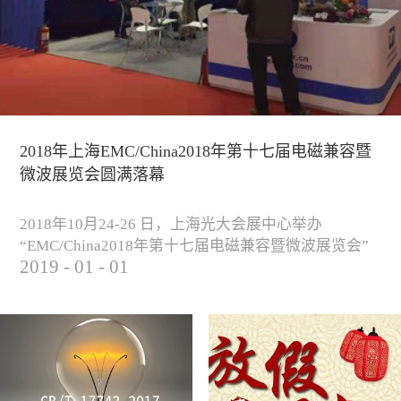
2018年上海EMC/China2018年第十七届电磁兼容暨
微波展览会圆满落幕
2018年10月24-26 日，上海光大会展中心举办
“EMC/China2018年第十七届电磁兼容暨微波展览会”
2019
-
01
-
01
圆满落幕。我公司与来自军工、汽车、科研院校、通
信、医疗等各行业客户一起，交流探讨EMC的发展现
状与未来，并展出测试、整改等行业尖端设备，吸引
业内外人士参观驻足。展会期间我公司举办了《电磁
兼容测试和设计技术》技术讲座，本次讲座同时特邀
德国Langer公司资深工程师Lars Glaesser...