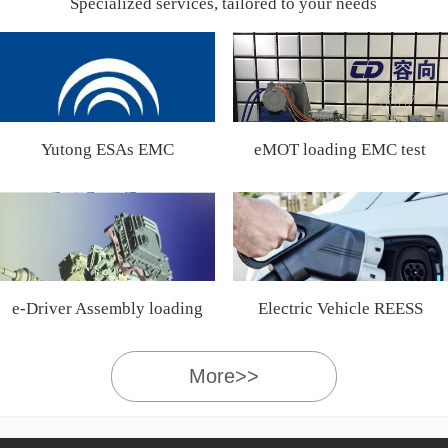
Specialized services, tailored to your needs
Yutong ESAs EMC
eMOT loading EMC test
Certification
e-Driver Assembly loading
Electric Vehicle REESS
EMC test
More>>