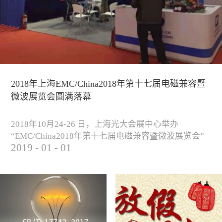
2018年上海EMC/China2018年第十七届电磁兼容暨
微波展览会圆满落幕
2018年10月24-26 日，上海光大会展中心举办
“EMC/China2018年第十七届电磁兼容暨微波展览会”
2019
-
01
-
01
圆满落幕。我公司与来自军工、汽车、科研院校、通
信、医疗等各行业客户一起，交流探讨EMC的发展现
状与未来，并展出测试、整改等行业尖端设备，吸引
业内外人士参观驻足。展会期间我公司举办了《电磁
兼容测试和设计技术》技术讲座，本次讲座同时特邀
德国Langer公司资深工程师Lars Glaesser...