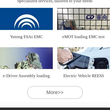
Specialized services, tailored to your needs
Yutong ESAs EMC
eMOT loading EMC test
Certification
e-Driver Assembly loading
Electric Vehicle REESS
EMC test
More>>