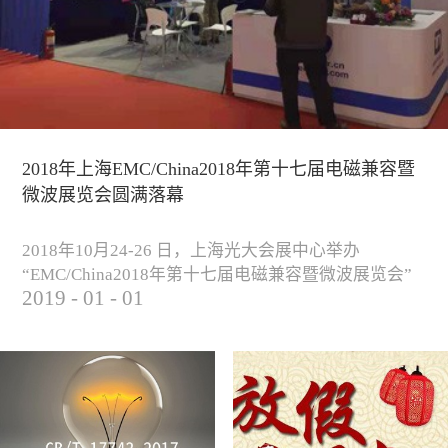
2018年上海EMC/China2018年第十七届电磁兼容暨
微波展览会圆满落幕
2018年10月24-26 日，上海光大会展中心举办
“EMC/China2018年第十七届电磁兼容暨微波展览会”
2019
-
01
-
01
圆满落幕。我公司与来自军工、汽车、科研院校、通
信、医疗等各行业客户一起，交流探讨EMC的发展现
状与未来，并展出测试、整改等行业尖端设备，吸引
业内外人士参观驻足。展会期间我公司举办了《电磁
兼容测试和设计技术》技术讲座，本次讲座同时特邀
德国Langer公司资深工程师Lars Glaesser...