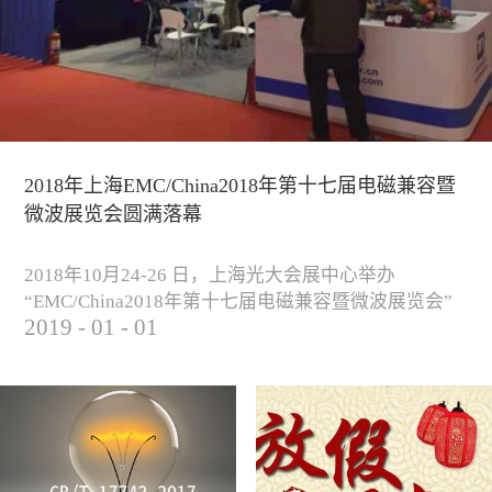
2018年上海EMC/China2018年第十七届电磁兼容暨
微波展览会圆满落幕
2018年10月24-26 日，上海光大会展中心举办
“EMC/China2018年第十七届电磁兼容暨微波展览会”
2019
-
01
-
01
圆满落幕。我公司与来自军工、汽车、科研院校、通
信、医疗等各行业客户一起，交流探讨EMC的发展现
状与未来，并展出测试、整改等行业尖端设备，吸引
业内外人士参观驻足。展会期间我公司举办了《电磁
兼容测试和设计技术》技术讲座，本次讲座同时特邀
德国Langer公司资深工程师Lars Glaesser...