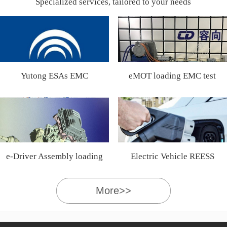
Specialized services, tailored to your needs
Yutong ESAs EMC
eMOT loading EMC test
Certification
e-Driver Assembly loading
Electric Vehicle REESS
EMC test
More>>