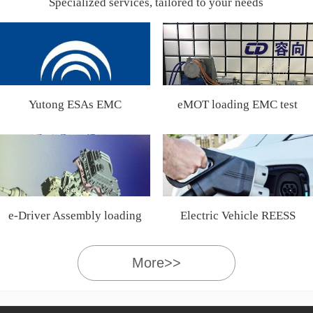
Specialized services, tailored to your needs
Yutong ESAs EMC
eMOT loading EMC test
Certification
e-Driver Assembly loading
Electric Vehicle REESS
EMC test
More>>