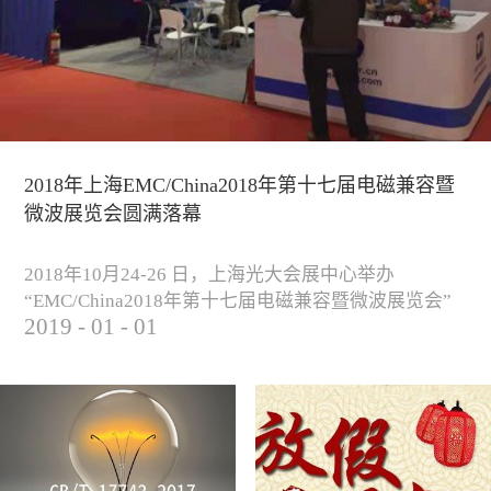
2018年上海EMC/China2018年第十七届电磁兼容暨
微波展览会圆满落幕
2018年10月24-26 日，上海光大会展中心举办
“EMC/China2018年第十七届电磁兼容暨微波展览会”
2019
-
01
-
01
圆满落幕。我公司与来自军工、汽车、科研院校、通
信、医疗等各行业客户一起，交流探讨EMC的发展现
状与未来，并展出测试、整改等行业尖端设备，吸引
业内外人士参观驻足。展会期间我公司举办了《电磁
兼容测试和设计技术》技术讲座，本次讲座同时特邀
德国Langer公司资深工程师Lars Glaesser...