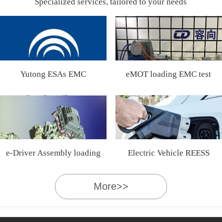
Specialized services, tailored to your needs
Yutong ESAs EMC
eMOT loading EMC test
Certification
e-Driver Assembly loading
Electric Vehicle REESS
EMC test
More>>