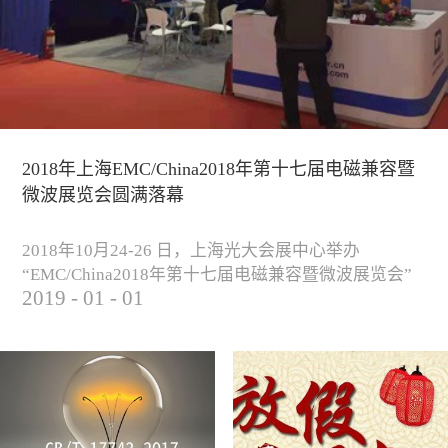
2018年上海EMC/China2018年第十七届电磁兼容暨
微波展览会圆满落幕
2018年10月24-26 日，上海光大会展中心举办
“EMC/China2018年第十七届电磁兼容暨微波展览会”
2019
-
01
-
01
圆满落幕。我公司与来自军工、汽车、科研院校、通
信、医疗等各行业客户一起，交流探讨EMC的发展现
状与未来，并展出测试、整改等行业尖端设备，吸引
业内外人士参观驻足。展会期间我公司举办了《电磁
兼容测试和设计技术》技术讲座，本次讲座同时特邀
德国Langer公司资深工程师Lars Glaesser...