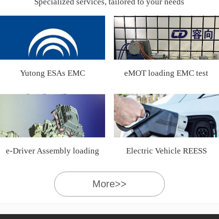
Specialized services, tailored to your needs
Yutong ESAs EMC
eMOT loading EMC test
Certification
e-Driver Assembly loading
Electric Vehicle REESS
EMC test
More>>