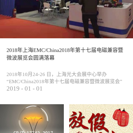
2018年上海EMC/China2018年第十七届电磁兼容暨
微波展览会圆满落幕
2018年10月24-26 日，上海光大会展中心举办
“EMC/China2018年第十七届电磁兼容暨微波展览会”
2019
-
01
-
01
圆满落幕。我公司与来自军工、汽车、科研院校、通
信、医疗等各行业客户一起，交流探讨EMC的发展现
状与未来，并展出测试、整改等行业尖端设备，吸引
业内外人士参观驻足。展会期间我公司举办了《电磁
兼容测试和设计技术》技术讲座，本次讲座同时特邀
德国Langer公司资深工程师Lars Glaesser...