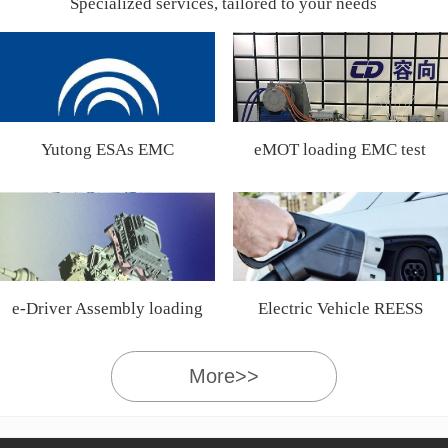
Specialized services, tailored to your needs
Yutong ESAs EMC
eMOT loading EMC test
Certification
e-Driver Assembly loading
Electric Vehicle REESS
EMC test
More>>