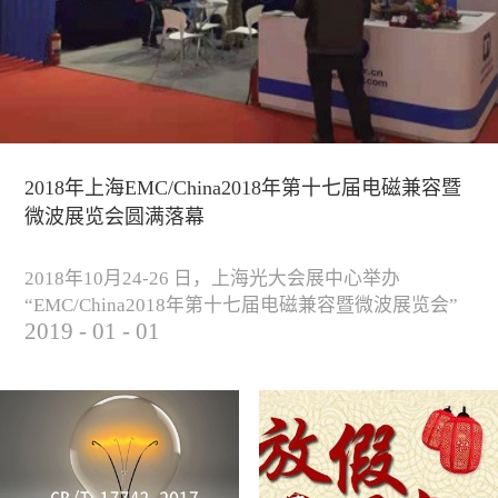
2018年上海EMC/China2018年第十七届电磁兼容暨
微波展览会圆满落幕
2018年10月24-26 日，上海光大会展中心举办
“EMC/China2018年第十七届电磁兼容暨微波展览会”
2019
-
01
-
01
圆满落幕。我公司与来自军工、汽车、科研院校、通
信、医疗等各行业客户一起，交流探讨EMC的发展现
状与未来，并展出测试、整改等行业尖端设备，吸引
业内外人士参观驻足。展会期间我公司举办了《电磁
兼容测试和设计技术》技术讲座，本次讲座同时特邀
德国Langer公司资深工程师Lars Glaesser...