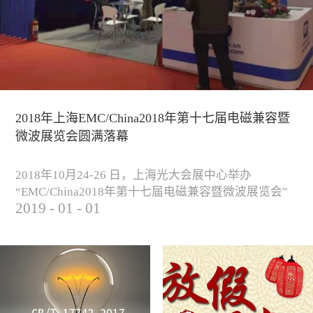
2018年上海EMC/China2018年第十七届电磁兼容暨
微波展览会圆满落幕
2018年10月24-26 日，上海光大会展中心举办
“EMC/China2018年第十七届电磁兼容暨微波展览会”
2019
-
01
-
01
圆满落幕。我公司与来自军工、汽车、科研院校、通
信、医疗等各行业客户一起，交流探讨EMC的发展现
状与未来，并展出测试、整改等行业尖端设备，吸引
业内外人士参观驻足。展会期间我公司举办了《电磁
兼容测试和设计技术》技术讲座，本次讲座同时特邀
德国Langer公司资深工程师Lars Glaesser...