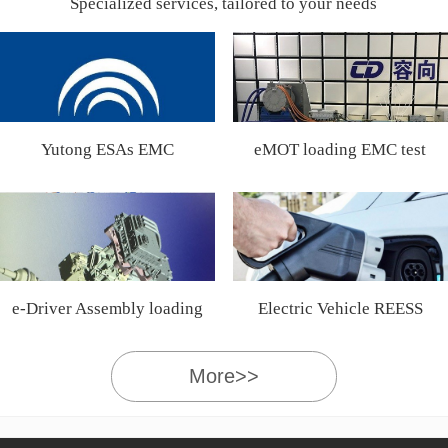
Specialized services, tailored to your needs
Yutong ESAs EMC
eMOT loading EMC test
Certification
e-Driver Assembly loading
Electric Vehicle REESS
EMC test
More>>